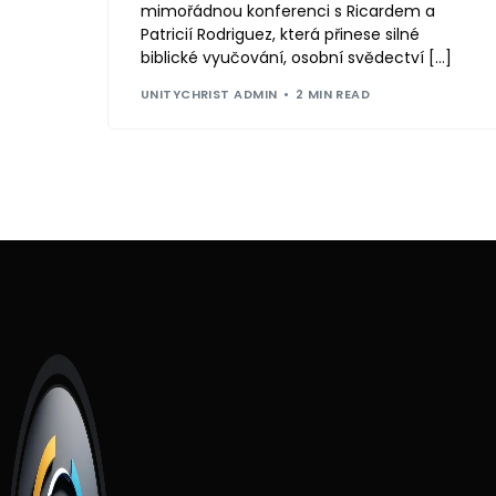
mimořádnou konferenci s Ricardem a
Patricií Rodriguez, která přinese silné
biblické vyučování, osobní svědectví […]
UNITYCHRIST ADMIN
2 MIN READ