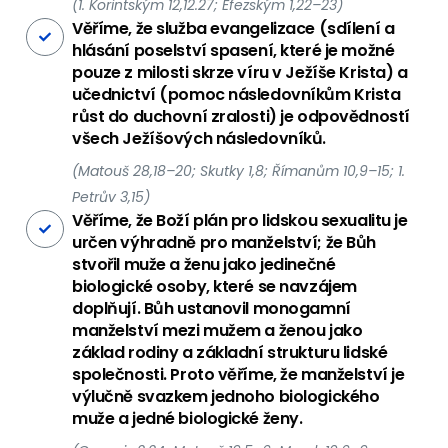
(1. Korintským 12,12.27; Efezským 1,22–23)
Věříme, že služba evangelizace (sdílení a
hlásání poselství spasení, které je možné
pouze z milosti skrze víru v Ježíše Krista) a
učednictví (pomoc následovníkům Krista
růst do duchovní zralosti) je odpovědností
všech Ježíšových následovníků.
(Matouš 28,18–20; Skutky 1,8; Římanům 10,9–15; 1.
Petrův 3,15)
Věříme, že Boží plán pro lidskou sexualitu je
určen výhradně pro manželství; že Bůh
stvořil muže a ženu jako jedinečné
biologické osoby, které se navzájem
doplňují. Bůh ustanovil monogamní
manželství mezi mužem a ženou jako
základ rodiny a základní strukturu lidské
společnosti. Proto věříme, že manželství je
výlučně svazkem jednoho biologického
muže a jedné biologické ženy.