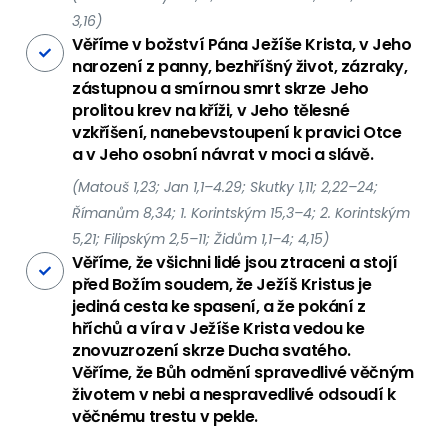
3,16)
Věříme v božství Pána Ježíše Krista, v Jeho
narození z panny, bezhříšný život, zázraky,
zástupnou a smírnou smrt skrze Jeho
prolitou krev na kříži, v Jeho tělesné
vzkříšení, nanebevstoupení k pravici Otce
a v Jeho osobní návrat v moci a slávě.
(Matouš 1,23; Jan 1,1–4.29; Skutky 1,11; 2,22–24;
Římanům 8,34; 1. Korintským 15,3–4; 2. Korintským
5,21; Filipským 2,5–11; Židům 1,1–4; 4,15)
Věříme, že všichni lidé jsou ztraceni a stojí
před Božím soudem, že Ježíš Kristus je
jediná cesta ke spasení, a že pokání z
hříchů a víra v Ježíše Krista vedou ke
znovuzrození skrze Ducha svatého.
Věříme, že Bůh odmění spravedlivé věčným
životem v nebi a nespravedlivé odsoudí k
věčnému trestu v pekle.