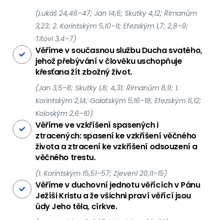
(Lukáš 24,46–47; Jan 14,6; Skutky 4,12; Římanům
3,23; 2. Korintským 5,10–11; Efezským 1,7; 2,8–9;
Titovi 3,4–7)
Věříme v současnou službu Ducha svatého,
jehož přebývání v člověku uschopňuje
křesťana žít zbožný život.
(Jan 3,5–8; Skutky 1,8; 4,31; Římanům 8,9; 1.
Korintským 2,14; Galatským 5,16–18; Efezským 6,12;
Koloským 2,6–10)
Věříme ve vzkříšení spasených i
ztracených: spasení ke vzkříšení věčného
života a ztracení ke vzkříšení odsouzení a
věčného trestu.
(1. Korintským 15,51–57; Zjevení 20,11–15)
Věříme v duchovní jednotu věřících v Pánu
Ježíši Kristu a že všichni praví věřící jsou
údy Jeho těla, církve.