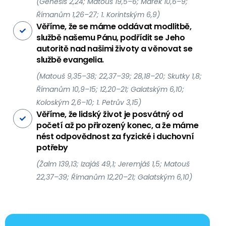
(Genesis 2,24; Matouš 19,5–6; Marek 10,6–9;
Římanům 1,26–27; 1. Korintským 6,9)
Věříme, že se máme oddávat modlitbě,
službě našemu Pánu, podřídit se Jeho
autoritě nad našimi životy a věnovat se
službě evangelia.
(Matouš 9,35–38; 22,37–39; 28,18–20; Skutky 1,8;
Římanům 10,9–15; 12,20–21; Galatským 6,10;
Koloským 2,6–10; 1. Petrův 3,15)
Věříme, že lidský život je posvátný od
početí až po přirozený konec, a že máme
nést odpovědnost za fyzické i duchovní
potřeby
(Žalm 139,13; Izajáš 49,1; Jeremjáš 1,5; Matouš
22,37–39; Římanům 12,20–21; Galatským 6,10)