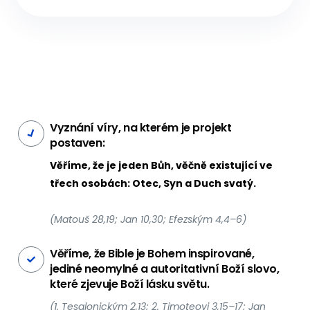
Vyznání víry, na kterém je projekt
postaven:
Věříme, že je jeden Bůh, věčně existující ve
třech osobách: Otec, Syn a Duch svatý.
(Matouš 28,19; Jan 10,30; Efezským 4,4–6)
Věříme, že Bible je Bohem inspirované,
jediné neomylné a autoritativní Boží slovo,
které zjevuje Boží lásku světu.
(1. Tesalonickým 2,13; 2. Timoteovi 3,15–17; Jan