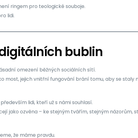
není ringem pro teologické souboje.
o lidi.
digitálních bublin
ásadní omezení běžných sociálních sítí.
ako most, jejich vnitřní fungování brání tomu, aby se sta
ředevším lidi, kteří už s námi souhlasí.
cejí jako ozvěna – ke stejným tvářím, stejným názorům, 
ujeme, že máme pravdu.