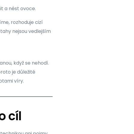
nit a nést ovoce.
íme, rozhoduje cizí
vztahy nejsou vedlejším
anou, když se nehodí.
oto je důležité
otami víry.
 cíl
technikou ani pojmy.