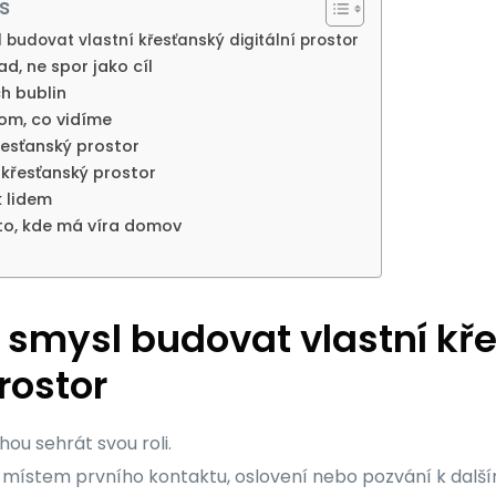
s
budovat vlastní křesťanský digitální prostor
d, ne spor jako cíl
h bublin
om, co vidíme
řesťanský prostor
 křesťanský prostor
k lidem
sto, kde má víra domov
 smysl budovat vlastní kř
prostor
hou sehrát svou roli.
 místem prvního kontaktu, oslovení nebo pozvání k další