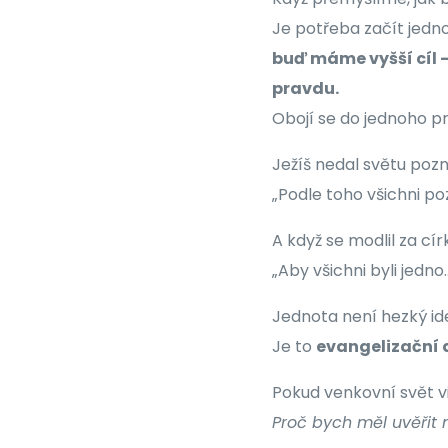
Je potřeba začít jedn
buď máme vyšší cíl 
pravdu.
Obojí se do jednoho p
Ježíš nedal světu pozn
„Podle toho všichni poz
A když se modlil za cír
„Aby všichni byli jedno…
Jednota není hezký ide
Je to
evangelizační
Pokud venkovní svět vid
Proč bych měl uvěřit 