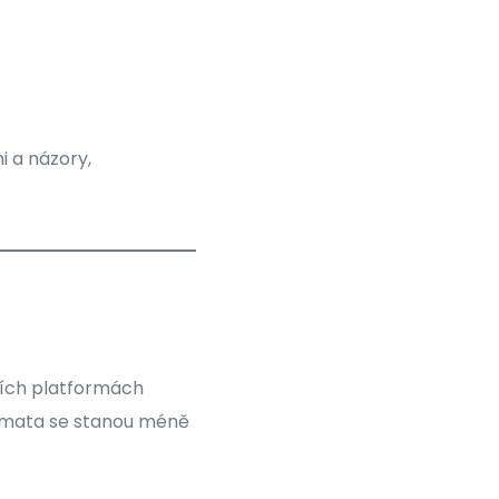
 a názory,
ních platformách
témata se stanou méně