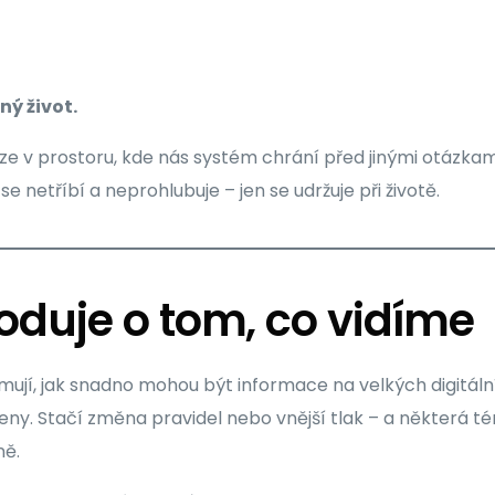
ý život.
 v prostoru, kde nás systém chrání před jinými otázkami
e netříbí a neprohlubuje – jen se udržuje při životě.
oduje o tom, co vidíme
mují, jak snadno mohou být informace na velkých digitál
y. Stačí změna pravidel nebo vnější tlak – a některá 
ně.