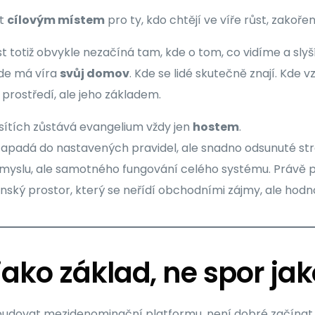
át
cílovým místem
pro ty, kdo chtějí ve víře růst, zakoře
 totiž obvykle nezačíná tam, kde o tom, co vidíme a slyš
kde má víra
svůj domov
. Kde se lidé skutečně znají. Kde 
prostředí, ale jeho základem.
 sítích zůstává evangelium vždy jen
hostem
.
zapadá do nastavených pravidel, ale snadno odsunuté str
úmyslu, ale samotného fungování celého systému. Právě pr
nský prostor, který se neřídí obchodními zájmy, ale hodn
ako základ, ne spor jako
budovat mezidenominační platformu, není dobré začínat 