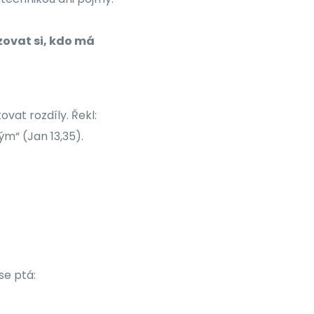
ovat si, kdo má
vat rozdíly. Řekl:
hým“ (Jan 13,35).
se ptá: