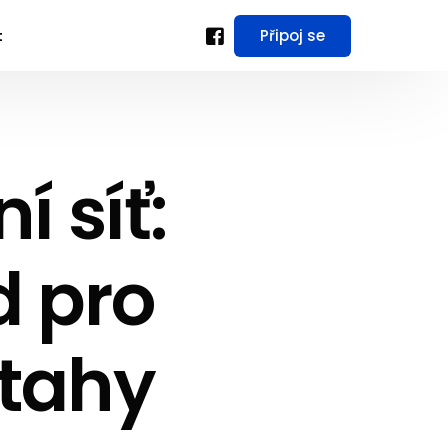
Připoj se
t
í síť:
d pro
ztahy