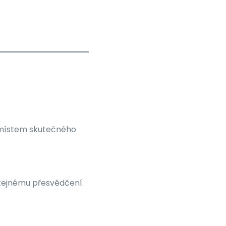
ly místem skutečného
stejnému přesvědčení.