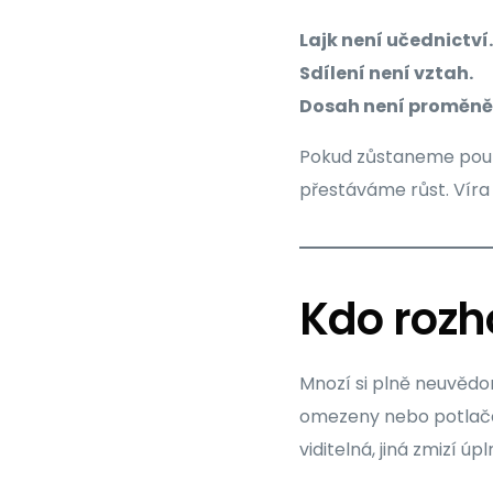
Lajk není učednictví.
Sdílení není vztah.
Dosah není proměněn
Pokud zůstaneme pouze
přestáváme růst. Víra s
Kdo rozh
Mnozí si plně neuvědo
omezeny nebo potlačen
viditelná, jiná zmizí úpl