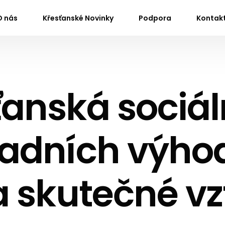
O nás
Křesťanské Novinky
Podpora
Kontak
anská sociáln
sadních výho
 a skutečné v