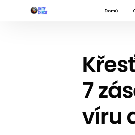
Domů
Křesť
7 zá
víru