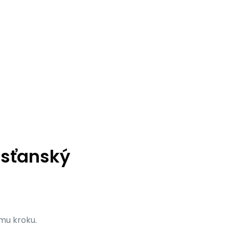
esťanský
mu kroku.