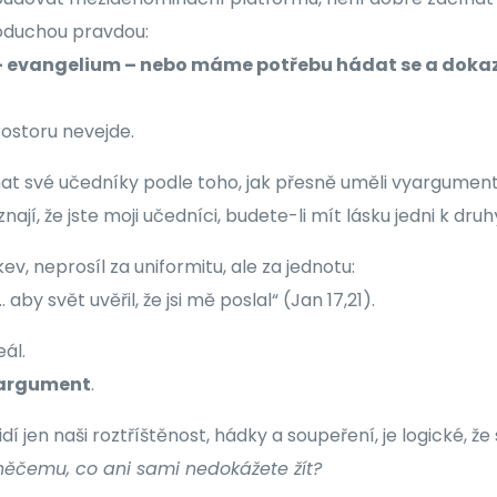
oduchou pravdou:
– evangelium – nebo máme potřebu hádat se a dokaz
rostoru nevejde.
at své učedníky podle toho, jak přesně uměli vyargumento
nají, že jste moji učedníci, budete-li mít lásku jedni k dru
kev, neprosíl za uniformitu, ale za jednotu:
 aby svět uvěřil, že jsi mě poslal“ (Jan 17,21).
ál.
 argument
.
í jen naši roztříštěnost, hádky a soupeření, je logické, že 
něčemu, co ani sami nedokážete žít?