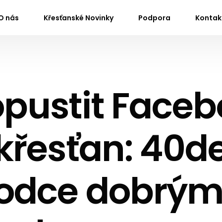
O nás
Křesťanské Novinky
Podpora
Kontak
opustit Face
 křesťan: 40d
odce dobrý