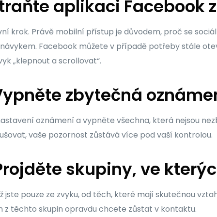
traňte aplikaci Facebook z
rvní krok. Právě mobilní přístup je důvodem, proč se sociá
návykem. Facebook můžete v případě potřeby stále otevří
yk „klepnout a scrollovat“.
Vypněte zbytečná oznáme
nastavení oznámení a vypněte všechna, která nejsou nez
ovat, vaše pozornost zůstává více pod vaší kontrolou.
rojděte skupiny, ve kterýc
chž jste pouze ze zvyku, od těch, které mají skutečnou vzt
m z těchto skupin opravdu chcete zůstat v kontaktu.