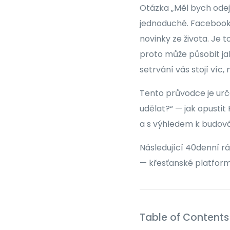
Otázka „Měl bych odej
jednoduché. Facebook j
novinky ze života. Je t
proto může působit jak
setrvání vás stojí víc,
Tento průvodce je urče
udělat?“ — jak opusti
a s výhledem k budov
Následující 40denní 
— křesťanské platform
Table of Contents