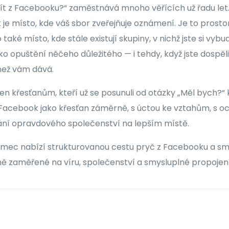
ít z Facebooku?“ zaměstnává mnoho věřících už řadu let
e místo, kde váš sbor zveřejňuje oznámení. Je to prostor, 
o také místo, kde stále existují skupiny, v nichž jste si vy
o opuštění něčeho důležitého — i tehdy, když jste dospěli
 než vám dává.
n křesťanům, kteří už se posunuli od otázky „Měl bych?“ 
t Facebook jako křesťan záměrně, s úctou ke vztahům, s o
ání opravdového společenství na lepším místě.
rámec nabízí strukturovanou cestu pryč z Facebooku a 
ě zaměřené na víru, společenství a smysluplné propojení