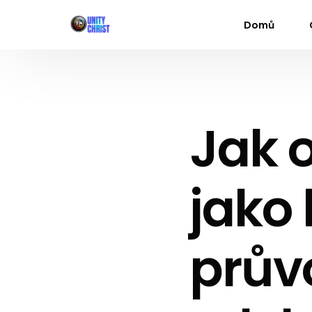
Domů
Jak 
jako
prův