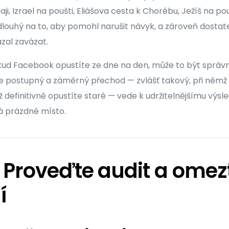
ji, Izrael na poušti, Eliášova cesta k Chorébu, Ježíš na pou
louhý na to, aby pomohl narušit návyk, a zároveň dostat
zal zavázat.
okud Facebook opustíte ze dne na den, může to být správ
, že postupný a záměrný přechod — zvlášť takový, při něm
 definitivně opustíte staré — vede k udržitelnějšímu výsl
á prázdné místo.
: Proveďte audit a omez
í