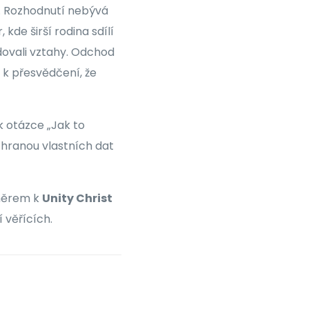
. Rozhodnutí nebývá
kde širší rodina sdílí
budovali vztahy. Odchod
 k přesvědčení, že
k otázce „Jak to
chranou vlastních dat
směrem k
Unity Christ
 věřících.