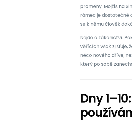
proměny: Mojžíš na Sina
rámec je dostatečně d
se k němu člověk doká
Nejde o zákonictví. P
věřících však zjišťuje
něco nového dříve, než
který po sobě zanech
Dny 1–10
používán