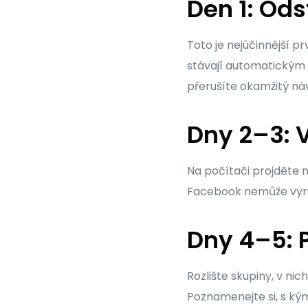
Den 1: Ods
Toto je nejúčinnější p
stávají automatickým 
přerušíte okamžitý náv
Dny 2–3: 
Na počítači projděte 
Facebook nemůže vyruš
Dny 4–5: P
Rozlište skupiny, v ni
Poznamenejte si, s ký