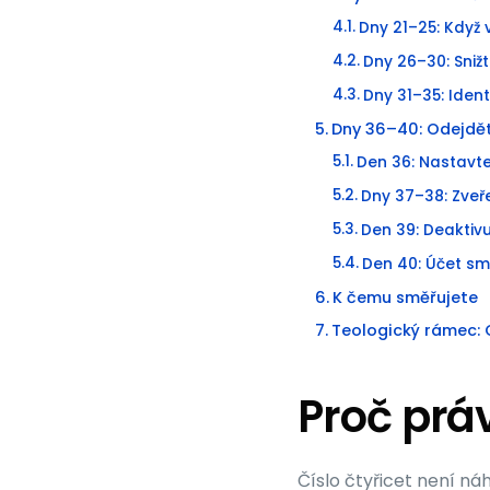
Dny 21–25: Když 
Dny 26–30: Snižt
Dny 31–35: Identi
Dny 36–40: Odejdě
Den 36: Nastavte
Dny 37–38: Zveře
Den 39: Deaktivu
Den 40: Účet sm
K čemu směřujete
Teologický rámec: 
Proč prá
Číslo čtyřicet není n