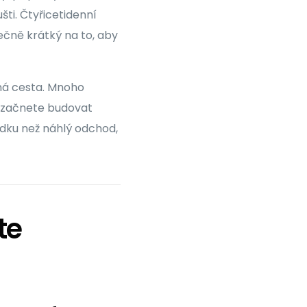
šti. Čtyřicetidenní
ečně krátký na to, aby
ná cesta. Mnoho
ž začnete budovat
edku než náhlý odchod,
te