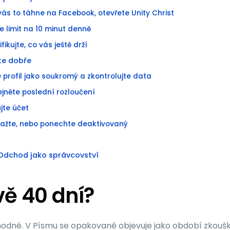
vás to táhne na Facebook, otevřete Unity Christ
e limit na 10 minut denně
fikujte, co vás ještě drží
te dobře
 profil jako soukromý a zkontrolujte data
jněte poslední rozloučení
jte účet
ažte, nebo ponechte deaktivovaný
Odchod jako správcovství
vě 40 dní?
áhodné. V Písmu se opakovaně objevuje jako období zkoušk