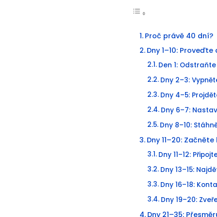
Proč právě 40 dní?
Dny 1–10: Proveďte
Den 1: Odstraňte
Dny 2–3: Vypně
Dny 4–5: Projdět
Dny 6–7: Nastav
Dny 8–10: Stáhn
Dny 11–20: Začněte
Dny 11–12: Připojt
Dny 13–15: Najd
Dny 16–18: Konta
Dny 19–20: Zve
Dny 21–35: Přesměr