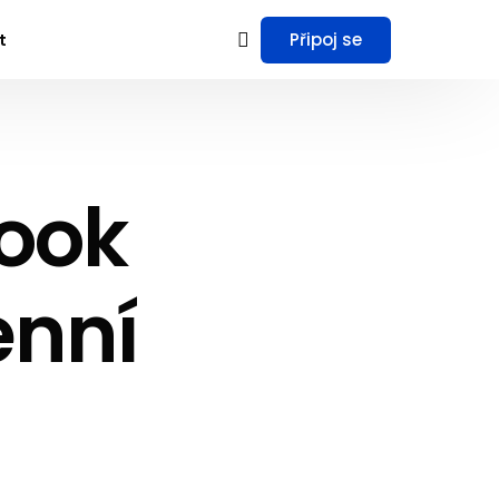
Připoj se
t
book
enní
m