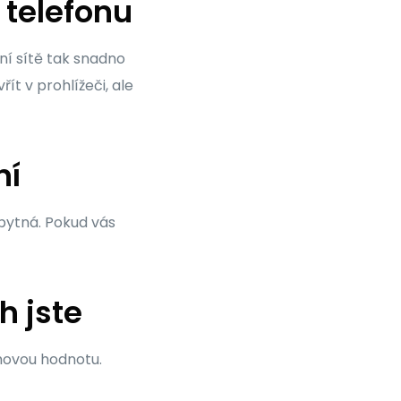
 telefonu
lní sítě tak snadno
t v prohlížeči, ale
ní
bytná. Pokud vás
h jste
ahovou hodnotu.