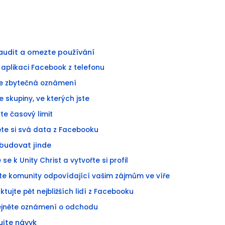
 audit a omezte používání
 aplikaci Facebook z telefonu
te zbytečná oznámení
e skupiny, ve kterých jste
te časový limit
ěte si svá data z Facebooku
 budovat jinde
e se k Unity Christ a vytvořte si profil
ěte komunity odpovídající vašim zájmům ve víře
ktujte pět nejbližších lidí z Facebooku
řejněte oznámení o odchodu
ujte návyk